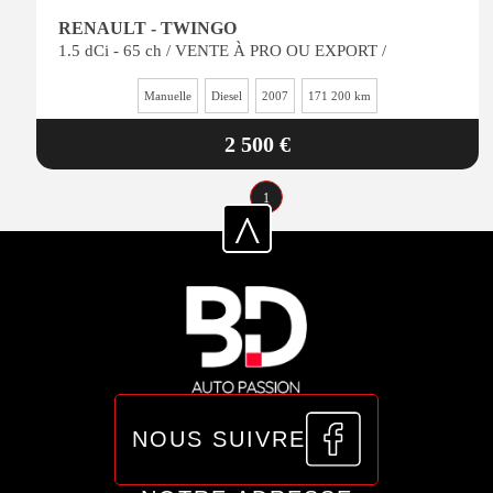
RENAULT - TWINGO
1.5 dCi - 65 ch / VENTE À PRO OU EXPORT /
Manuelle
Diesel
2007
171 200 km
2 500 €
1
^
NOUS SUIVRE