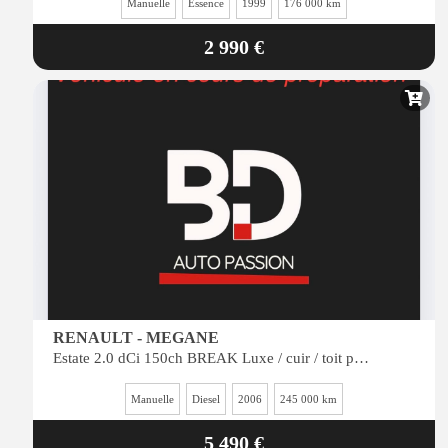
Manuelle
Essence
1999
176 000 km
2 990 €
RENAULT - MEGANE
Estate 2.0 dCi 150ch BREAK Luxe / cuir / toit panoramique / reprise possible
Manuelle
Diesel
2006
245 000 km
5 490 €