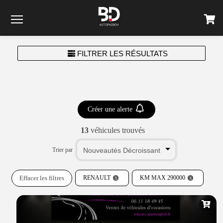
Menu
FILTRER LES RÉSULTATS
Créer une alerte
13
véhicules trouvés
Trier par
Effacer les filtres
RENAULT
KM MAX 290000