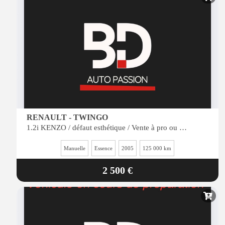
RENAULT - TWINGO
1.2i KENZO / défaut esthétique / Vente à pro ou personne peu regardante c&ocir
Manuelle
Essence
2005
125 000 km
2 500 €