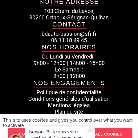
NOTRE ADRESSE
103 Chem. du Lavoir,
30260 Orthoux-Sérignac-Quilhan
CONTACT
bdauto-passion@sfr.fr
06 11 18 49 45
NOS HORAIRES
Du Lundi au Vendredi :
9h00 - 12h00 | 14h00 - 18h00
Le Samedi :
9h00 | 12h00
NOS ENGAGEMENTS
Politique de confidentialité
Conditions générales d'utilisation
Mentions légales
Plan du site
This site uses cookies and gives you control over what you want
Pour les trajets courts, privilégiez la marche ou le
to activate
vélo #SeDéplacerMoinsPolluer
Réalisé par SPIDERVO
OK, ACCEPT ALL
DENY ALL COOKIES