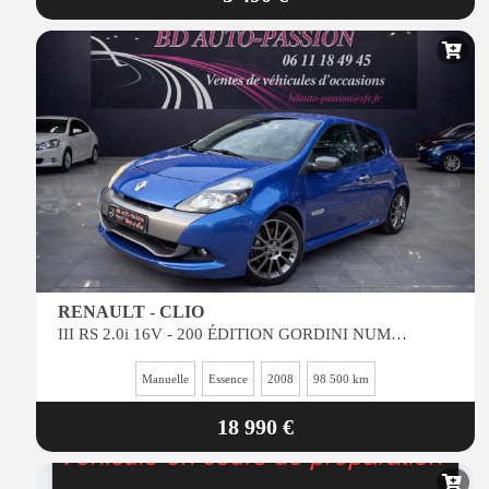
RENAULT - CLIO
III RS 2.0i 16V - 200 ÉDITION GORDINI NUMÉROTÉ / super etat / reprise possible
Manuelle
Essence
2008
98 500 km
18 990 €