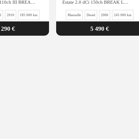
Estate 1.5 dCi - 110ch III BREAK Dynamique / kit distribution, entretion, CT OK / reprise possible
Estate 2.0 dCi 150ch BREAK Luxe / cuir / toit panoramique / reprise possible
l
2010
185 000 km
Manuelle
Diesel
2006
245 000 km
 290 €
5 490 €